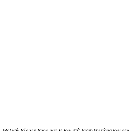
Một yếu tố quan trọng nữa là loại đất, trước khi trồng loại cây