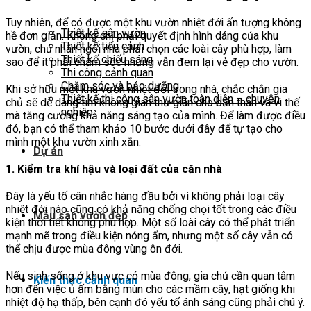
Tuy nhiên, để có được một khu vườn nhiệt đới ấn tượng không
Thiết kế sân vườn
hề đơn giản. Không chỉ phải quyết định hình dáng của khu
Thiết kế tiểu cảnh
vườn, chủ nhân ngôi nhà phải chọn các loài cây phù hợp, làm
Thiết kế chiếu sáng
sao để ít phải chăm sóc nhưng vẫn đem lại vẻ đẹp cho vườn.
Thi công cảnh quan
Chăm sóc và bảo dưỡng
Khi sở hữu một khu vườn nhiệt đới trong nhà, chắc chắn gia
Thiết kế thi công sân vườn toàn diện – chuyên
chủ sẽ dễ dàng tìm không gian thư giãn cho bản thân và vì thế
nghiệp
mà tăng cường khả năng sáng tạo của mình. Để làm được điều
đó, bạn có thể tham khảo 10 bước dưới đây để tự tạo cho
mình một khu vườn xinh xắn.
Dự án
1. Kiểm tra khí hậu và loại đất của căn nhà
Đây là yếu tố cân nhắc hàng đầu bởi vì không phải loại cây
nhiệt đới nào cũng có khả năng chống chọi tốt trong các điều
Mẫu sân vườn đẹp
kiện thời tiết không phù hợp. Một số loài cây có thể phát triển
mạnh mẽ trong điều kiện nóng ẩm, nhưng một số cây vẫn có
thể chịu được mùa đông vùng ôn đới.
Nếu sinh sống ở khu vực có mùa đông, gia chủ cần quan tâm
Kiến thức cảnh quan
hơn đến việc ủ ấm bằng mùn cho các mầm cây, hạt giống khi
nhiệt độ hạ thấp, bên cạnh đó yếu tố ánh sáng cũng phải chú ý.