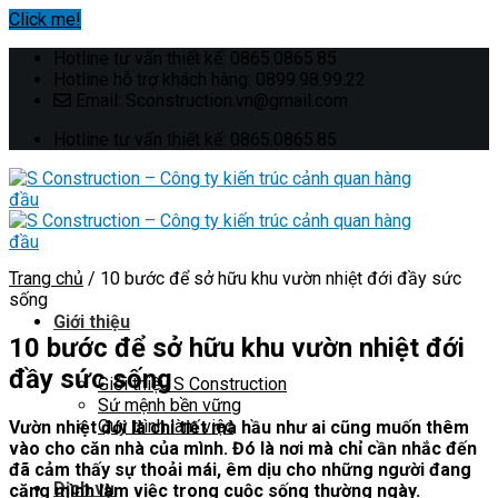
Click me!
Skip
Hotline tư vấn thiết kế: 0865.0865.85
to
Hotline hỗ trợ khách hàng: 0899.98.99.22
content
Email: Sconstruction.vn@gmail.com
Hotline tư vấn thiết kế: 0865.0865.85
Trang chủ
/
10 bước để sở hữu khu vườn nhiệt đới đầy sức
sống
Giới thiệu
10 bước để sở hữu khu vườn nhiệt đới
đầy sức sống
Giới thiệu S Construction
Sứ mệnh bền vững
Quy trình làm việc
Vườn nhiệt đới là chi tiết mà hầu như ai cũng muốn thêm
vào cho căn nhà của mình. Đó là nơi mà chỉ cần nhắc đến
đã cảm thấy sự thoải mái, êm dịu cho những người đang
Dịch vụ
căng mình làm việc trong cuộc sống thường ngày.