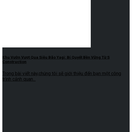
Khu Vườn Vượt Qua Siêu Bão Yagi: Bí Quyết Bền Vững Từ S
Construction
Trong bài viết này,chúng tôi sẽ giới thiệu đến bạn một công
trình cảnh quan...