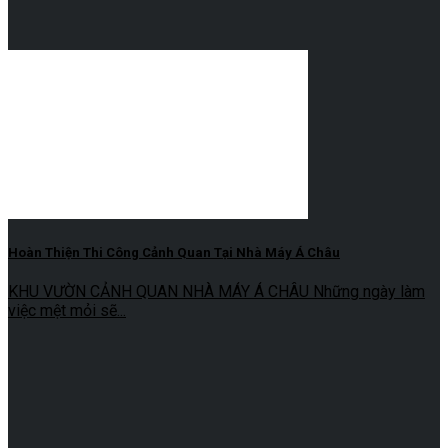
Hoàn Thiện Thi Công Cảnh Quan Tại Nhà Máy Á Châu
KHU VƯỜN CẢNH QUAN NHÀ MÁY Á CHÂU Những ngày làm
việc mệt mỏi sẽ...