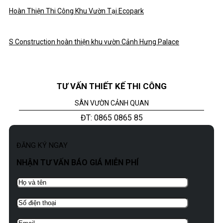
Hoàn Thiện Thi Công Khu Vườn Tại Ecopark
S Construction hoàn thiện khu vườn Cảnh Hưng Palace
TƯ VẤN THIẾT KẾ THI CÔNG
SÂN VƯỜN CẢNH QUAN
ĐT: 0865 0865 85
ĐĂNG KÝ NGAY
NHẬN TƯ VẤN BÁO GIÁ MIỄN PHÍ