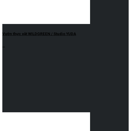
Vườn thực vật WILDGREEN / Studio YUDA
...