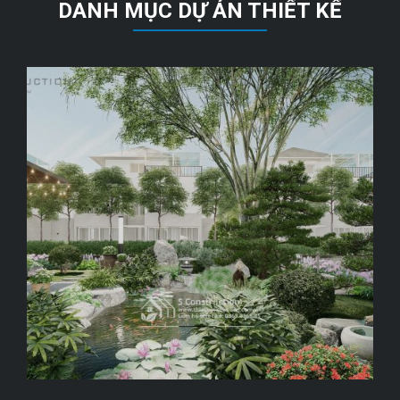
DANH MỤC DỰ ÁN THIẾT KẾ
GARDEN OF SERENITY
Eopark, Hưng Yên, 78 m2