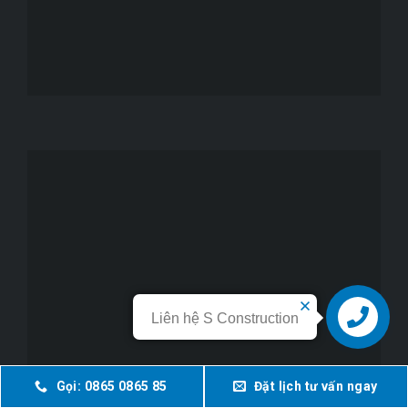
Khu Vườn Chùa Cây Thị
Thanh Liêm, Hà Nam, 1160 m2
Liên hệ S Construction
Liên hệ
Gọi: 0865 0865 85
Đặt lịch tư vấn ngay