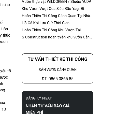
Vườn thực vật WILDGREEN / Studio YUDA
nh cho
Khu Vườn Vượt Qua Siêu Bão Yagi: Bí
Quyết Bền Vững Từ S Construction
Hoàn Thiện Thi Công Cảnh Quan Tại Nhà
Máy Á Châu
hố
Hồ Cá Koi Lưu Giữ Thời Gian
 luôn
Hoàn Thiện Thi Công Khu Vườn Tại
Ecopark
y thúc
S Construction hoàn thiện khu vườn Cảnh
heson
Hưng Palace
TƯ VẤN THIẾT KẾ THI CÔNG
SÂN VƯỜN CẢNH QUAN
yếu tố
 nước
ĐT: 0865 0865 85
nh
ông
à
ĐĂNG KÝ NGAY
hoa.
NHẬN TƯ VẤN BÁO GIÁ
h sử
MIỄN PHÍ