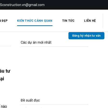
 Sconstruction.vn@gmail.com
N ĐẸP
KIẾN THỨC CẢNH QUAN
TIN TỨC
LIÊN HỆ
Đăng ký nhận tư vấn
Các dự án mới nhất
ầu tư
ại
Đề suất đọc
ế nào