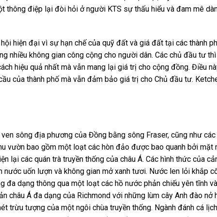
t thông điệp lại đòi hỏi ở người KTS sự thấu hiểu và đam mê dà
hội hiện đại vì sự hạn chế của quỹ đất và giá đất tại các thành p
g nhiều không gian công cộng cho người dân. Các chủ đầu tư thì
h hiệu quả nhất mà vẫn mang lại giá trị cho cộng đồng. Điều nà
 cầu của thành phố mà vẫn đảm bảo giá trị cho Chủ đầu tư. Ketc
n ven sông địa phương của Đồng bằng sông Fraser, cũng như các 
 khu vườn bao gồm một loạt các hòn đảo được bao quanh bởi mặt
ện lại các quán trà truyền thống của châu Á. Các hình thức của cả
nước uốn lượn và không gian mở xanh tươi. Nước len lỏi khắp c
ng đa dạng thông qua một loạt các hồ nước phản chiếu yên tĩnh v
sản châu Á đa dạng của Richmond với những lùm cây Anh đào nở 
ét trừu tượng của một ngôi chùa truyền thống. Ngành đánh cá lịc