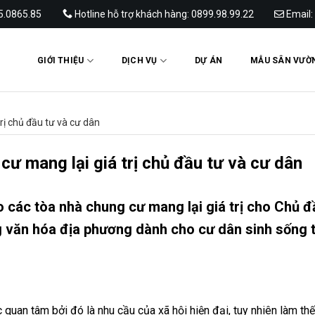
65.0865.85
Hotline hỗ trợ khách hàng: 0899.98.99.22
Email:
GIỚI THIỆU
DỊCH VỤ
DỰ ÁN
MẪU SÂN VƯỜ
rị chủ đầu tư và cư dân
cư mang lại giá trị chủ đầu tư và cư dân
 các tòa nhà chung cư mang lại giá trị cho Chủ đ
g văn hóa địa phương dành cho cư dân sinh sống t
uan tâm bởi đó là nhu cầu của xã hội hiện đại, tuy nhiên làm th