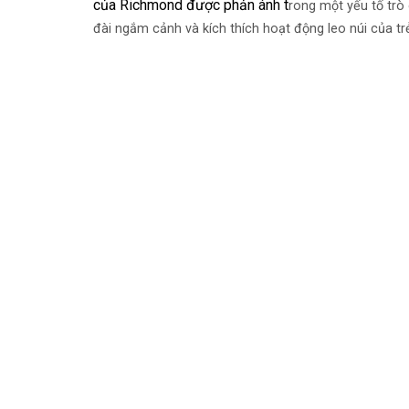
của Richmond được phản ánh t
rong một yếu tố tr
đài ngắm cảnh và kích thích hoạt động leo núi của tr