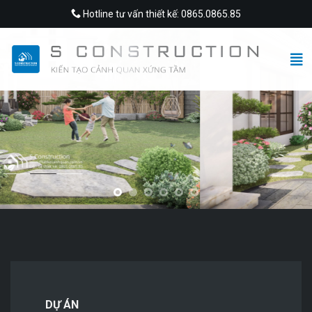
Skip
Hotline tư vấn thiết kế: 0865.0865.85
to
content
DỰ ÁN