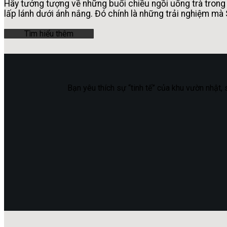
Hãy tưởng tượng về những buổi chiều ngồi uống trà trong
lấp lánh dưới ánh nắng. Đó chính là những trải nghiệm mà
Tìm hiểu thêm
Bạn yêu thích sự “tinh tế” của khu vườn nhật