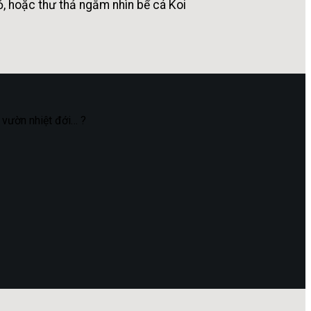
, hoặc thư thả ngắm nhìn bể cá Koi
u vườn nhiệt đới… ?