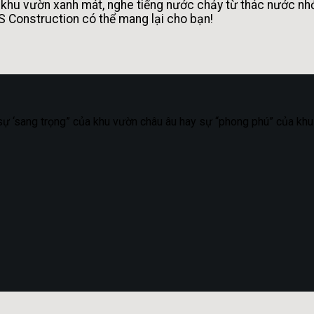
 khu vườn xanh mát, nghe tiếng nước chảy từ thác nước nhỏ
 S Construction có thể mang lại cho bạn!
, sự ‘sang trọng” của khu vườn châu âu hay sự “phong phú” của kh