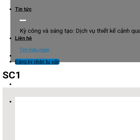
Tin tức
Kỳ công và sáng tạo: Dịch vụ thiết kế cảnh qu
Liên hệ
Tìm hiểu ngay
Đăng ký nhận tư vấn
SC1
X