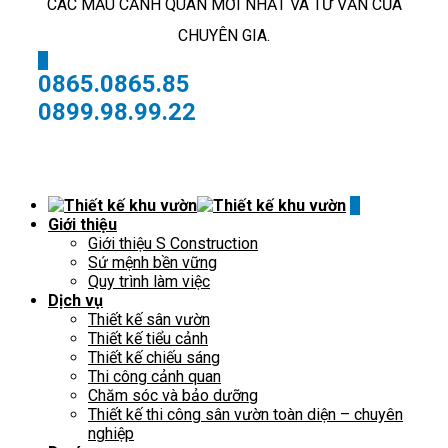
CÁC MẪU CẢNH QUAN MỚI NHẤT VÀ TƯ VẤN CỦA
CHUYÊN GIA.
X
0865.0865.85
0899.98.99.22
X
Giới thiệu
Giới thiệu S Construction
Sứ mệnh bền vững
Quy trình làm việc
Dịch vụ
Thiết kế sân vườn
Thiết kế tiểu cảnh
Thiết kế chiếu sáng
Thi công cảnh quan
Chăm sóc và bảo dưỡng
Thiết kế thi công sân vườn toàn diện – chuyên
nghiệp