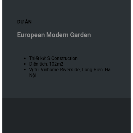
DỰ ÁN
European Modern Garden
Thiết kế: S Construction
Diện tích: 102m2
Vị trí: Vinhome Riverside, Long Biên, Hà
Nội