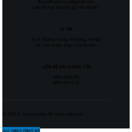
Sconstruction.vn@gmail.com
Liên hệ hợp tác hãy gửi vào email !
VỊ TRÍ
Số 4, Quang Trung, Hà Đông, Hà Nội
HR1, Eco Green, Quận 7, Hồ Chí Minh
LIÊN HỆ VỚI CHÚNG TÔI
0865.0865.85
0899.98.99.22
© 2025 S Construction. All rights reserved.
Gọi: 0865 0865 85