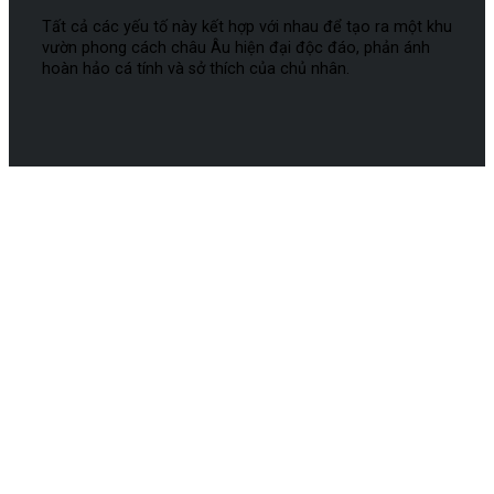
Tất cả các yếu tố này kết hợp với nhau để tạo ra một khu
vườn phong cách châu Âu hiện đại độc đáo, phản ánh
hoàn hảo cá tính và sở thích của chủ nhân.