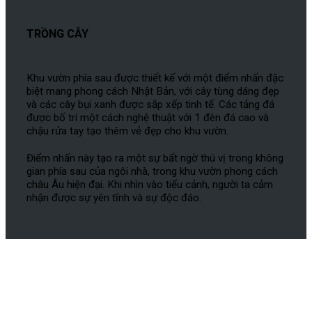
TRỒNG CÂY
Khu vườn phía sau được thiết kế với một điểm nhấn đặc
biệt mang phong cách Nhật Bản, với cây tùng dáng đẹp
và các cây bụi xanh được sắp xếp tinh tế. Các tảng đá
được bố trí một cách nghệ thuật với 1 đèn đá cao và
chậu rửa tay tạo thêm vẻ đẹp cho khu vườn.
Điểm nhấn này tạo ra một sự bất ngờ thú vị trong không
gian phía sau của ngôi nhà, trong khu vườn phong cách
châu Âu hiện đại. Khi nhìn vào tiểu cảnh, người ta cảm
nhận được sự yên tĩnh và sự độc đáo.