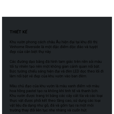
THIẾT KẾ
Khu vườn phong cách châu Âu hiện đại tại khu đô thị
Vinhome Riverside là một đặc điểm độc đáo và tuyệt
đẹp của căn biệt thự này.
Các đường dạo bằng đá hình tam giác trên nền sỏi màu
tối tự nhiên tạo nên một không gian cảnh quan nổi bật.
Bức tường chiếu sáng hiện đại và đèn LED dọc theo lối đi
làm nổi bật vẻ đẹp của khu vườn vào ban đêm.
Màu chủ đạo của khu vườn là màu xanh điểm với màu
hoa hồng pastel tạo ra không khí tinh tế và thanh lịch.
Khu vườn được trang trí bằng các cây cắt tỉa và các loại
thực vật được phối kết theo tầng cao, sử dụng các loại
vật liệu đa dạng như gỗ, đá và gốm tạo ra một môi
trường thay đổi liên tục nhẹ nhàng và cuốn hút.