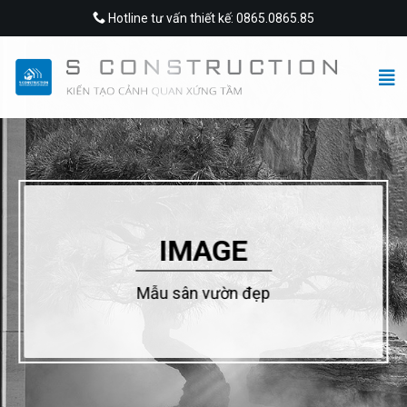
Skip
Hotline tư vấn thiết kế: 0865.0865.85
to
content
IMAGE
Mẫu sân vườn đẹp