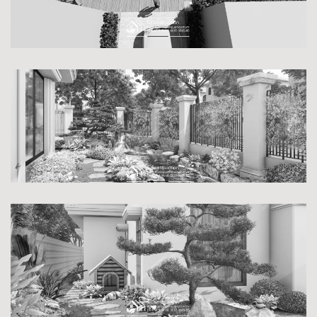
KHU VƯỜN HIỆN ĐẠI
SÂN VƯỜN HỒ CÁ KOI
VƯỜN CHO THÚ CƯNG