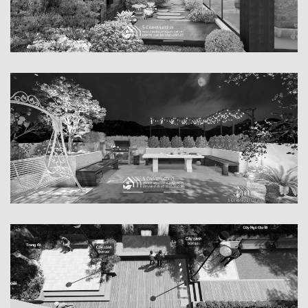
LỐI DẠO CẢNH QUAN
VƯỜN NƯỚNG BBQ TRÊN MÁI