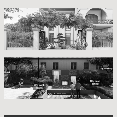
CẢNH QUAN LỐI VÀO
THÁC NƯỚC HIỆN ĐẠI