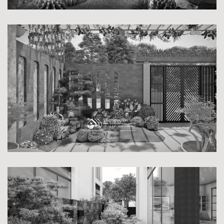
KHU VƯỜN XƯƠNG RỒNG
TIỂU CẢNH VƯỜN NHẬT