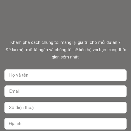
TÌM KIẾM MỘT THIẾT KẾ CẢNH
QUAN ĐỘC ĐÁO
Khám phá cách chúng tôi mang lại giá trị cho mỗi dự án ?
Để lại một mô tả ngắn và chúng tôi sẽ liên hệ với bạn trong thời
gian sớm nhất.