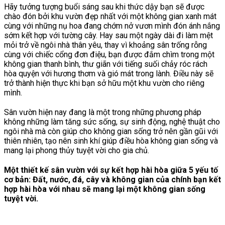
Hãy tưởng tượng buổi sáng sau khi thức dậy bạn sẽ được
chào đón bởi khu vườn đẹp nhất với một không gian xanh mát
cùng với những nụ hoa đang chớm nở vươn mình đón ánh nắng
sớm kết hợp với tường cây. Hay sau một ngày dài đi làm mệt
mỏi trở về ngôi nhà thân yêu, thay vì khoảng sân trống rỗng
cùng với chiếc cổng đơn điệu, bạn được đắm chìm trong một
không gian thanh bình, thư giãn với tiếng suối chảy róc rách
hòa quyện với hương thơm và gió mát trong lành. Điều này sẽ
trở thành hiện thực khi bạn sở hữu một khu vườn cho riêng
mình.
Sân vườn hiện nay đang là một trong những phương pháp
không những làm tăng sức sống, sự sinh động, nghệ thuật cho
ngôi nhà mà còn giúp cho không gian sống trở nên gần gũi với
thiên nhiên, tạo nên sinh khí giúp điều hòa không gian sống và
mang lại phong thủy tuyệt vời cho gia chủ.
Một thiết kế sân vườn với sự kết hợp hài hòa giữa 5 yếu tố
cơ bản: Đất, nước, đá, cây và không gian của chính bạn kết
hợp hài hòa với nhau sẽ mang lại một không gian sống
tuyệt vời.