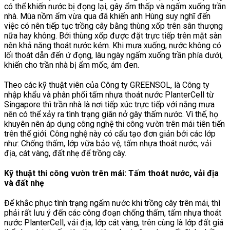
có thể khiến nước bị đọng lại, gây ẩm thấp và ngấm xuống trần
nhà. Mùa nồm ẩm vừa qua đã khiến anh Hùng suy nghĩ đến
việc có nên tiếp tục trồng cây bằng thùng xốp trên sân thượng
nữa hay không. Bởi thùng xốp được đặt trực tiếp trên mặt sàn
nên khả năng thoát nước kém. Khi mưa xuống, nước không có
lối thoát dẫn đến ứ đọng, lâu ngày ngấm xuống trần phía dưới,
khiến cho trần nhà bị ẩm mốc, ám đen.
Theo các kỹ thuật viên của Công ty GREENSOL, là Công ty
nhập khẩu và phân phối tấm nhựa thoát nước PlanterCell từ
Singapore thì trần nhà là nơi tiếp xúc trực tiếp với nắng mưa
nên có thể xảy ra tình trạng giãn nở gây thấm nước. Vì thế, họ
khuyên nên áp dụng công nghệ thi công vườn trên mái tiên tiến
trên thế giới. Công nghệ này có cấu tạo đơn giản bởi các lớp
như: Chống thấm, lớp vữa bảo vệ, tấm nhựa thoát nước, vải
địa, cát vàng, đất nhẹ để trồng cây.
Kỹ thuật thi công vườn trên mái: Tấm thoát nước, vải địa
và đất nhẹ
Để khắc phục tình trạng ngấm nước khi trồng cây trên mái, thì
phải rất lưu ý đến các công đoạn chống thấm, tấm nhựa thoát
nước PlanterCell, vải địa, lớp cát vàng, trên cùng là lớp đất giá