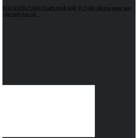
KHU VƯỜN CẢNH QUAN NHÀ MÁY Á CHÂU Những ngày làm
việc mệt mỏi sẽ...