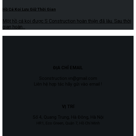
Hồ Cá Koi Lưu Giữ Thời Gian
Một hồ cá koi được S Construction hoàn thiện đã lâu. Sau thời
gian hoàn...
ĐỊA CHỈ EMAIL
Sconstruction.vn@gmail.com
Liên hệ hợp tác hãy gửi vào email !
VỊ TRÍ
Số 4, Quang Trung, Hà Đông, Hà Nội
HR1, Eco Green, Quận 7, Hồ Chí Minh