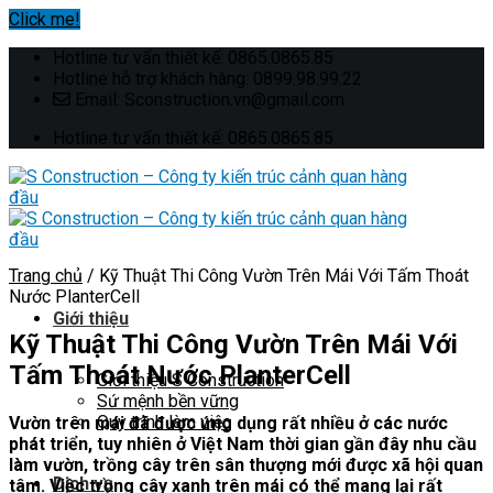
Click me!
Skip
Hotline tư vấn thiết kế: 0865.0865.85
to
Hotline hỗ trợ khách hàng: 0899.98.99.22
content
Email: Sconstruction.vn@gmail.com
Hotline tư vấn thiết kế: 0865.0865.85
Trang chủ
/
Kỹ Thuật Thi Công Vườn Trên Mái Với Tấm Thoát
Nước PlanterCell
Giới thiệu
Kỹ Thuật Thi Công Vườn Trên Mái Với
Tấm Thoát Nước PlanterCell
Giới thiệu S Construction
Sứ mệnh bền vững
Quy trình làm việc
Vườn trên mái đã được ứng dụng rất nhiều ở các nước
phát triển, tuy nhiên ở Việt Nam thời gian gần đây nhu cầu
làm vườn, trồng cây trên sân thượng mới được xã hội quan
Dịch vụ
tâm. Việc trồng cây xanh trên mái có thể mang lại rất