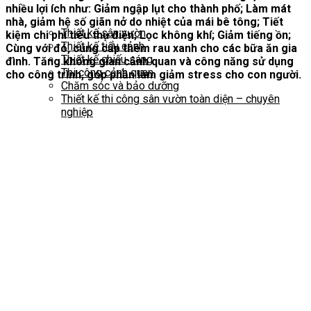
nhiều lợi ích như: Giảm ngập lụt cho thành phố; Làm mát
nhà, giảm hệ số giãn nở do nhiệt của mái bê tông; Tiết
Thiết kế sân vườn
kiệm chi phí tiêu thụ điện; Lọc không khí; Giảm tiếng ồn;
Thiết kế tiểu cảnh
Cùng với đó, cung cấp thêm rau xanh cho các bữa ăn gia
Thiết kế chiếu sáng
đình. Tăng không gian cảnh quan và công năng sử dụng
Thi công cảnh quan
cho công trình, góp phần làm giảm stress cho con người.
Chăm sóc và bảo dưỡng
Thiết kế thi công sân vườn toàn diện – chuyên
nghiệp
Dự án
Mẫu sân vườn đẹp
Kiến thức cảnh quan