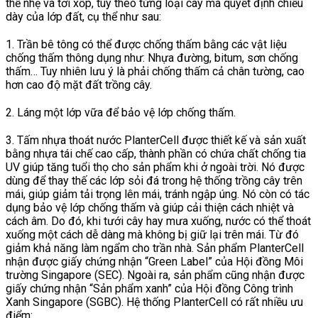
thể nhẹ và tơi xốp, tùy theo từng loại cây mà quyết định chiều
dày của lớp đất, cụ thể như sau:
1. Trần bê tông có thể được chống thấm bằng các vật liệu
chống thấm thông dụng như: Nhựa đường, bitum, sơn chống
thấm… Tuy nhiên lưu ý là phải chống thấm cả chân tường, cao
hơn cao độ mặt đất trồng cây.
2. Láng một lớp vữa để bảo vệ lớp chống thấm.
3. Tấm nhựa thoát nước PlanterCell được thiết kế và sản xuất
bằng nhựa tái chế cao cấp, thành phần có chứa chất chống tia
UV giúp tăng tuổi thọ cho sản phẩm khi ở ngoài trời. Nó được
dùng để thay thế các lớp sỏi đá trong hệ thống trồng cây trên
mái, giúp giảm tải trọng lên mái, tránh ngập úng. Nó còn có tác
dụng bảo vệ lớp chống thấm và giúp cải thiện cách nhiệt và
cách âm. Do đó, khi tưới cây hay mưa xuống, nước có thể thoát
xuống một cách dễ dàng mà không bị giữ lại trên mái. Từ đó
giảm khả năng làm ngẩm cho trần nhà. Sản phẩm PlanterCell
nhận được giấy chứng nhận “Green Label” của Hội đồng Môi
trường Singapore (SEC). Ngoài ra, sản phẩm cũng nhận được
giấy chứng nhận “Sản phẩm xanh” của Hội đồng Công trình
Xanh Singapore (SGBC). Hệ thống PlanterCell có rất nhiều ưu
điểm: