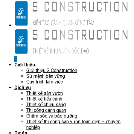
X
Giới thiệu
Giới thiệu S Construction
Sứ mệnh bền vững
Quy trình làm việc
Dịch vụ
Thiết kế sân vườn
Thiết kế tiểu cảnh
Thiết kế chiếu sáng
Thi công cảnh quan
Chăm sóc và bảo dưỡng
Thiết kế thi công sân vườn toàn diện – chuyên
nghiệp
Dự án