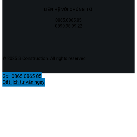
LIÊN HỆ VỚI CHÚNG TÔI
0865.0865.85
0899.98.99.22
© 2025 S Construction. All rights reserved.
Gọi: 0865 0865 85
Đặt lịch tư vấn ngay