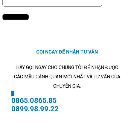
GỌI NGAY ĐỂ NHẬN TƯ VẤN
HÃY GỌI NGAY CHO CHÚNG TÔI ĐỂ NHẬN ĐƯỢC
CÁC MẪU CẢNH QUAN MỚI NHẤT VÀ TƯ VẤN CỦA
CHUYÊN GIA.
X
0865.0865.85
0899.98.99.22