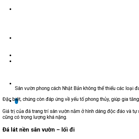
Tin tức
Liên hệ
Đăng ký nhận tư vấn
Sân vườn phong cách Nhật Bản không thể thiếu các loại đá: 
Đặc biệt, chúng còn đáp ứng về yếu tố phong thủy, giúp gia tăn
X
Giá trị của đá trang trí sân vườn nằm ở hình dáng độc đáo và t
cũng có trọng lượng khá nặng.
Đá lát nền sân vườn – lối đi