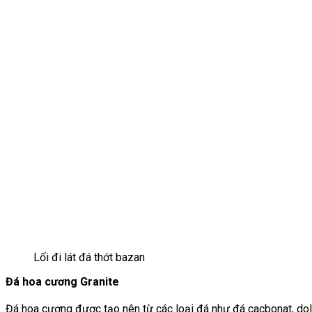
Lối đi lát đá thớt bazan
Đá hoa cương Granite
Đá hoa cương được tạo nên từ các loại đá như đá cacbonat, dolom