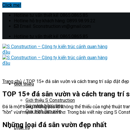
Click me!
Skip
Hotline tư vấn thiết kế: 0865.0865.85
to
Hotline hỗ trợ khách hàng: 0899.98.99.22
content
Email: Sconstruction.vn@gmail.com
Hotline tư vấn thiết kế: 0865.0865.85
Trang chủ
/
TOP 15+ đá sân vườn và cách trang trí sắp đặt đẹp
Giới thiệu
TOP 15+ đá sân vườn và cách trang trí 
Giới thiệu S Construction
Sứ mệnh bền vững
Đá là một trong những yếu tố không thể thiếu của nghệ thuật tra
Quy trình làm việc
“hồn” vừa mạnh mẽ vừa nên thơ. Trong bài viết này cùng S Const
Những loại đá sân vườn đẹp nhất
Dịch vụ