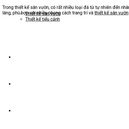
Trong thiết kế sân vườn, có rất nhiều loại đá từ tự nhiên đến nh
láng, phù hợp với nhiều phong cách trang trí và
thiết kế sân vườn
Thiết kế sân vườn
Thiết kế tiểu cảnh
Thiết kế chiếu sáng
Thi công cảnh quan
Chăm sóc và bảo dưỡng
Thiết kế thi công sân vườn toàn diện – chuyên nghiệ
Dự án
Mẫu sân vườn đẹp
Kiến thức cảnh quan