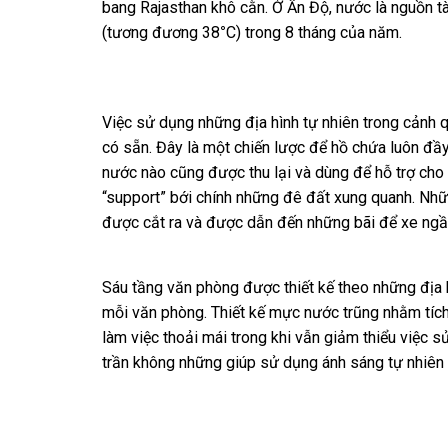
bang Rajasthan khô cằn. Ở Ấn Độ, nước là nguồn tài
(tương đương 38
°
C) trong 8 tháng của năm.
Việc sử dụng những địa hình tự nhiên trong cảnh q
có sẵn. Đây là một chiến lược để hồ chứa luôn đầ
nước nào cũng được thu lại và dùng để hỗ trợ cho
“support” bới chính những đê đất xung quanh. Nhữ
được cắt ra và được dẫn đến những bãi để xe ng
Sáu tầng văn phòng được thiết kế theo những địa h
mỗi văn phòng. Thiết kế mực nước trũng nhằm tích
làm việc thoải mái trong khi vẫn giảm thiểu việc s
trần không những giúp sử dụng ánh sáng tự nhiên 