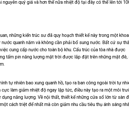
 nguyên quý giá và hơn thế nữa nhiệt độ tại đây có thể lên tới 10
uan, những kiến trúc sư đã quy hoạch thiết kế này trong một kho
y nước quanh năm và không cần phải bổ sung nước. Bất cứ sự thấ
 việc cung cấp nước cho toàn bộ khu. Cấu trúc của tòa nhà được
ng tấm pin năng lượng mặt trời được lắp đặt trên những mặt đê,
ầm.
ình tự nhiên bao xung quanh hồ, tạo ra ban công ngoài trời tự nh
 cực làm giảm nhiệt độ ngay lập tức, điều này tạo ra một môi tr
ử dụng năng lượng. Về nội thất, thiết kế những cửa sổ lớn từ sàn 
một cách triệt để nhất mà còn giảm nhu cầu tiêu thụ ánh sáng nhâ