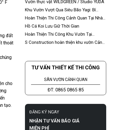
Vườn thực vật WILDGREEN / Studio YUDA
0
°
F
Khu Vườn Vượt Qua Siêu Bão Yagi: Bí
Quyết Bền Vững Từ S Construction
Hoàn Thiện Thi Công Cảnh Quan Tại Nhà
Máy Á Châu
Hồ Cá Koi Lưu Giữ Thời Gian
Hoàn Thiện Thi Công Khu Vườn Tại
ang đất
Ecopark
S Construction hoàn thiện khu vườn Cảnh
t thoát
Hưng Palace
 chúng
TƯ VẤN THIẾT KẾ THI CÔNG
SÂN VƯỜN CẢNH QUAN
iên cho
ĐT: 0865 0865 85
ường
đến
n tạo.
ĐĂNG KÝ NGAY
NHẬN TƯ VẤN BÁO GIÁ
MIỄN PHÍ