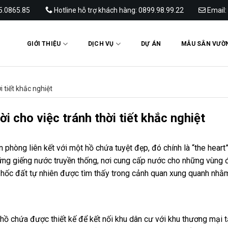
65.0865.85
Hotline hỗ trợ khách hàng: 0899.98.99.22
Email:
GIỚI THIỆU
DỊCH VỤ
DỰ ÁN
MẪU SÂN VƯỜ
i tiết khắc nghiệt
ời cho việc tránh thời tiết khắc nghiệt
n phòng liên kết với một hồ chứa tuyệt đẹp, đó chính là “the heart
ững giếng nước truyền thống, nơi cung cấp nước cho những vùng 
hốc đất tự nhiên được tìm thấy trong cảnh quan xung quanh nhằm
hồ chứa được thiết kế để kết nối khu dân cư với khu thương mại t