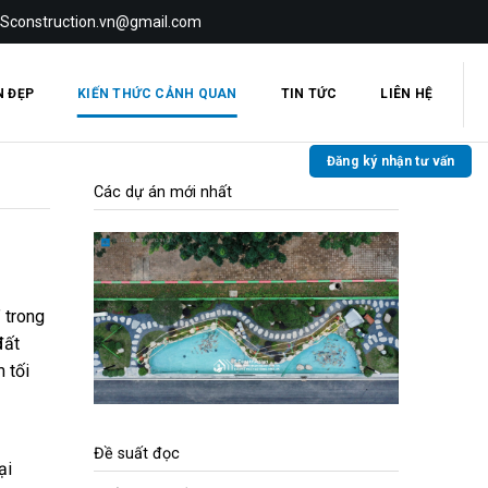
 Sconstruction.vn@gmail.com
N ĐẸP
KIẾN THỨC CẢNH QUAN
TIN TỨC
LIÊN HỆ
Đăng ký nhận tư vấn
Các dự án mới nhất
” trong
đất
 tối
Đề suất đọc
ại