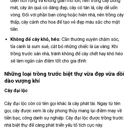
diện tích rộng và không gian mở lớn, nên trồng cây bóng
mát, cây ăn quả có dáng đẹp, cây có tán lá, cây dễ uốn
vòng. Đối với phần ban công hoặc hiên nhà, nên trồng cây
thấp, cây cảnh cho hoa để tạo vẻ đẹp màu sắc cho mặt
tiền.
Không để cây khô, héo:
Cần thường xuyên chăm sóc,
tỉa cành lá sum suê, cắt bỏ những chiếc lá ùa vàng. Khi
trồng trước sân nhà, tránh không để cây chết hay khô héo
sẽ làm ngăn cản điềm tốt cho gia đình.
Những loại trồng trước biệt thự vừa đẹp vừa dồi
dào vượng khí
Cây đại lộc
Cây đại lộc còn có tên gọi khác là cây phát tài. Ngay từ tên
gọi, cây được xem là cây phong thủy mang lại điềm may về
tiền bạc, công danh sự nghiệp. Cây đại lộc được trồng trước
nhà biệt thự để càng phát triển yếu tố tích cực này.