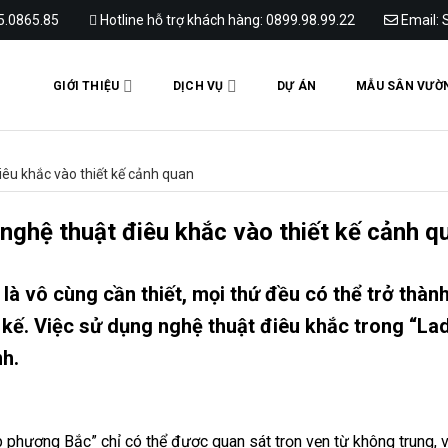
65.0865.85
Hotline hỗ trợ khách hàng: 0899.98.99.22
Email: 
GIỚI THIỆU
DỊCH VỤ
DỰ ÁN
MẪU SÂN VƯỜ
iêu khắc vào thiết kế cảnh quan
nghệ thuật điêu khắc vào thiết kế cảnh q
là vô cùng cần thiết, mọi thứ đều có thể trở thàn
t kế. Việc sử dụng nghệ thuật điêu khắc trong “La
nh.
phương Bắc” chỉ có thể được quan sát trọn vẹn từ không trung, v