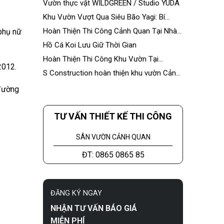
Vườn thực vật WILDGREEN / Studio YUDA
Khu Vườn Vượt Qua Siêu Bão Yagi: Bí
Quyết Bền Vững Từ S Construction
Hoàn Thiện Thi Công Cảnh Quan Tại Nhà
phụ nữ
Máy Á Châu
Hồ Cá Koi Lưu Giữ Thời Gian
Hoàn Thiện Thi Công Khu Vườn Tại
2012.
Ecopark
S Construction hoàn thiện khu vườn Cảnh
Hưng Palace
 đường
TƯ VẤN THIẾT KẾ THI CÔNG
SÂN VƯỜN CẢNH QUAN
ĐT: 0865 0865 85
ĐĂNG KÝ NGAY
NHẬN TƯ VẤN BÁO GIÁ
MIỄN PHÍ