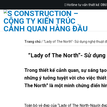
Skip
Hotline tư vấn thiết kế: 08
to
content
Trang chủ
/
“Lady of The North”- Sử dụng nghệ thuật đ
“Lady of The North”- Sử dụng 
Trong thiết kế cảnh quan, sự sáng tạo 
những ý tưởng tuyệt vời cho việc thiế
The North” là một minh chứng điển hì
Toàn bộ vẻ đẹp của “Lady of The North-Người đẹp 