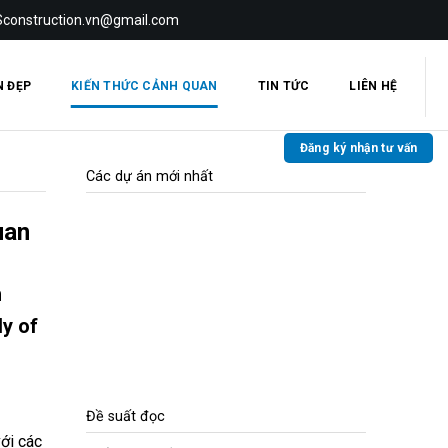
Sconstruction.vn@gmail.com
N ĐẸP
KIẾN THỨC CẢNH QUAN
TIN TỨC
LIÊN HỆ
Đăng ký nhận tư vấn
Các dự án mới nhất
uan
h
dy of
Đề suất đọc
ới các